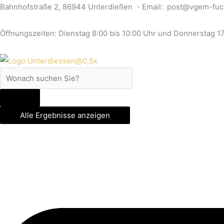
Zum
Search
Search
Search
Bahnhofstraße 2, 86944 Unterdießen ・Email: post@vgem-fuc
Inhalt
...
...
...
springen
Öffnungszeiten: Dienstag 8:00 bis 10:00 Uhr und Donnerstag 17
Alle Ergebnisse anzeigen