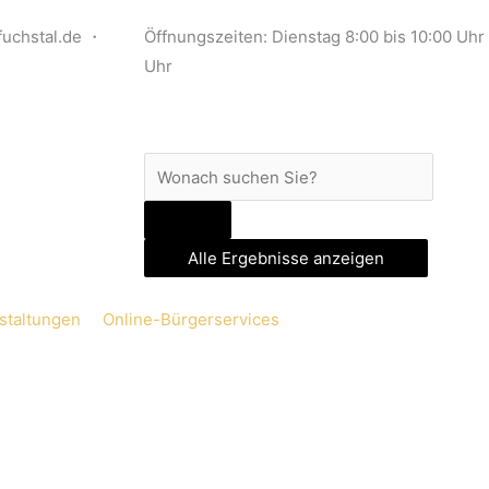
uchstal.de ・
Öffnungszeiten: Dienstag 8:00 bis 10:00 Uhr
Uhr
Search
...
Alle Ergebnisse anzeigen
staltungen
Online-Bürgerservices