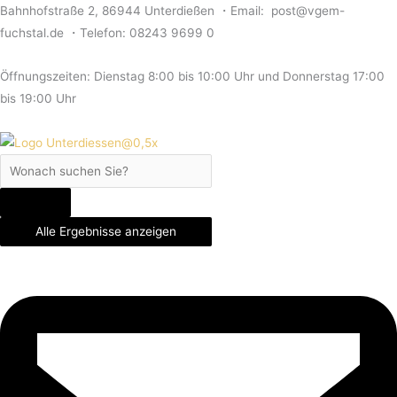
Zum
Search
Search
Search
Bahnhofstraße 2, 86944 Unterdießen ・Email: post@vgem-
Inhalt
...
...
...
fuchstal.de ・Telefon: 08243 9699 0
springen
Öffnungszeiten: Dienstag 8:00 bis 10:00 Uhr und Donnerstag 17:00
bis 19:00 Uhr
Alle Ergebnisse anzeigen