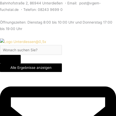
Zum
Search
Search
Search
Bahnhofstraße 2, 86944 Unterdießen ・Email: post@vgem-
Inhalt
...
...
...
fuchstal.de ・Telefon: 08243 9699 0
springen
Öffnungszeiten: Dienstag 8:00 bis 10:00 Uhr und Donnerstag 17:00
bis 19:00 Uhr
Alle Ergebnisse anzeigen