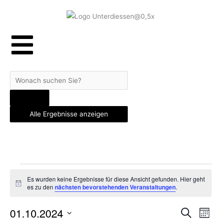
Zum
Inhalt
springen
Search
...
Alle Ergebnisse anzeigen
MONTAG
DIENSTAG
MITTWOCH
DONNERSTAG
FREITAG
SAMSTAG
SONNT
Veranstaltungen
Es wurden keine Ergebnisse für diese Ansicht gefunden. Hier geht
Hinweis
es zu den
nächsten bevorstehenden Veranstaltungen
.
01.10.2024
Veranstaltun
Suche
Veran
Mona