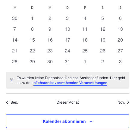
Suche
Ansic
Datum
M
D
M
D
F
S
S
Kalender
und
Navig
wählen.
von
0
0
0
0
0
0
Ansichten,
0
30
1
2
3
4
5
6
Veranstaltungen
Veranstaltungen
Veranstaltungen
Veranstaltungen
Veranstaltungen
Veranstaltungen
Veranstaltunge
Veranst
Navigation
0
0
0
0
0
0
0
7
8
9
10
11
12
13
Veranstaltungen
Veranstaltungen
Veranstaltungen
Veranstaltungen
Veranstaltungen
Veranstaltungen
Veranst
0
0
0
0
0
0
0
14
15
16
17
18
19
20
Veranstaltungen
Veranstaltungen
Veranstaltungen
Veranstaltungen
Veranstaltungen
Veranstaltungen
Veranst
0
0
0
0
0
0
0
21
22
23
24
25
26
27
Veranstaltungen
Veranstaltungen
Veranstaltungen
Veranstaltungen
Veranstaltungen
Veranstaltungen
Veranst
0
0
0
0
0
0
0
28
29
30
31
1
2
3
Veranstaltungen
Veranstaltungen
Veranstaltungen
Veranstaltungen
Veranstaltungen
Veranstaltunge
Veranst
Es wurden keine Ergebnisse für diese Ansicht gefunden. Hier geht
Hinweis
es zu den
nächsten bevorstehenden Veranstaltungen
.
Sep.
Dieser Monat
Nov.
Kalender abonnieren