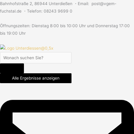
Zum
Search
Search
Search
Bahnhofstraße 2, 86944 Unterdießen ・Email: post@vgem-
Inhalt
...
...
...
fuchstal.de ・Telefon: 08243 9699 0
springen
Öffnungszeiten: Dienstag 8:00 bis 10:00 Uhr und Donnerstag 17:00
bis 19:00 Uhr
Alle Ergebnisse anzeigen