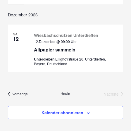
Dezember 2026
SA.
Wiesbachschützen Unterdießen
12
12.Dezember @ 09:00
Uhr
Altpapier sammeln
Unterdießen
Ellighofrstraße 26, Unterdießen,
Bayern, Deutschland
Veranstaltungen
Heute
Nächste
Vorherige
Veranstalt
Kalender abonnieren