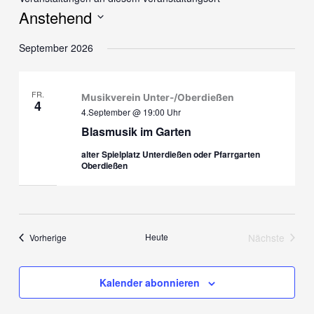
Anstehend
Datum
September 2026
wählen.
FR.
Musikverein Unter-/Oberdießen
4
4.September @ 19:00
Uhr
Blasmusik im Garten
alter Spielplatz Unterdießen oder Pfarrgarten
Oberdießen
Veranstaltungen
Heute
Nächste
Vorherige
Veranstalt
Kalender abonnieren