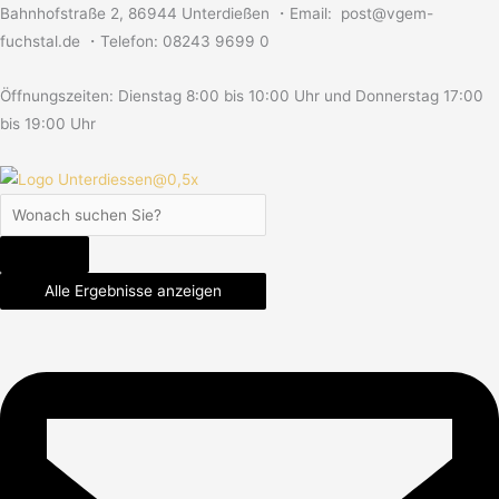
Zum
Search
Search
Search
Bahnhofstraße 2, 86944 Unterdießen ・Email: post@vgem-
Inhalt
...
...
...
fuchstal.de ・Telefon: 08243 9699 0
springen
Öffnungszeiten: Dienstag 8:00 bis 10:00 Uhr und Donnerstag 17:00
bis 19:00 Uhr
Alle Ergebnisse anzeigen