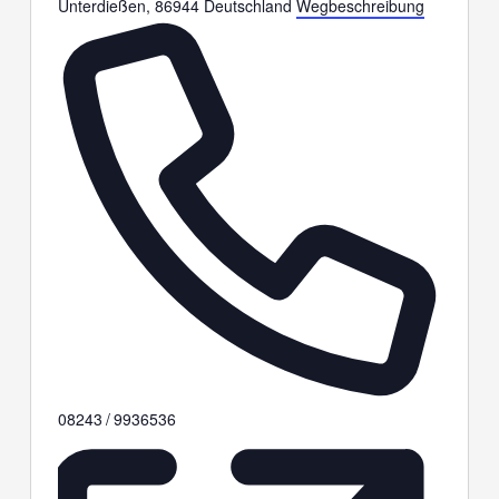
Unterdießen
,
86944
Deutschland
Wegbeschreibung
Telefon
08243 / 9936536