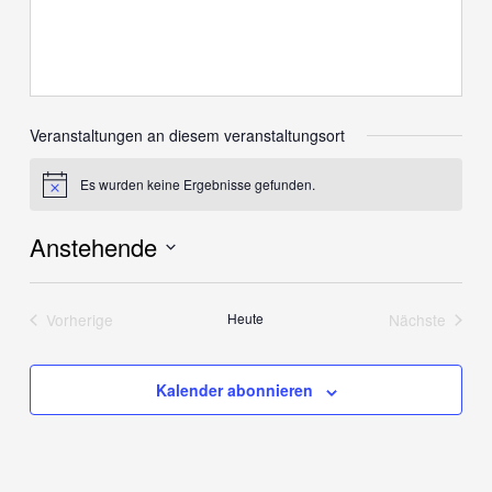
Veranstaltungen an diesem veranstaltungsort
Es wurden keine Ergebnisse gefunden.
Hinweis
Anstehende
Datum
wählen.
Vorherige
Heute
Nächste
Veranstaltungen
Veranstalt
Kalender abonnieren