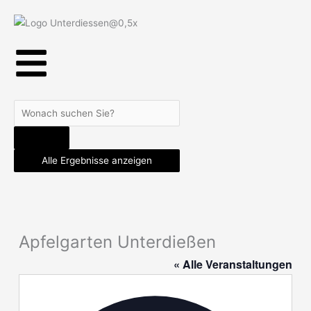
Zum
Inhalt
springen
Search
...
Alle Ergebnisse anzeigen
Apfelgarten Unterdießen
« Alle Veranstaltungen
Adresse