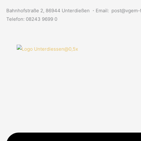
Zum
Bahnhofstraße 2, 86944 Unterdießen ・Email: post@vgem-f
Inhalt
Telefon: 08243 9699 0
springen